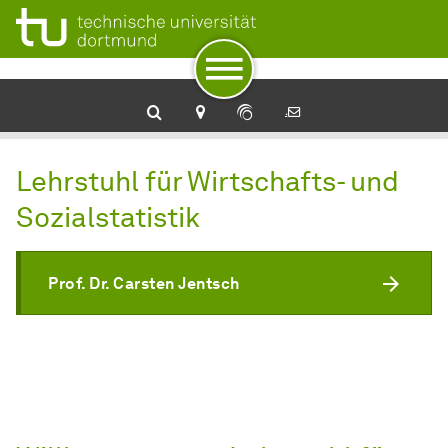
Zur Navigation
Zum Schnellzugriff
Zum Fuß der Seite mit weiteren Services
Zum Inhalt
Zur Startseite
Wirtschafts- und Sozialstatistik
Lehrstuhl für Wirtschafts- und
Sozialstatistik
Prof. Dr. Carsten Jentsch