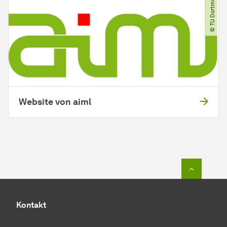
© TU Dortmund
Website von aiml
Zum Seit
Kontakt